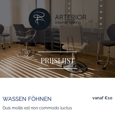
PRIJSLIJST
WASSEN FÖHNEN
vanaf
€10
Duis mollis est non commodo luctus